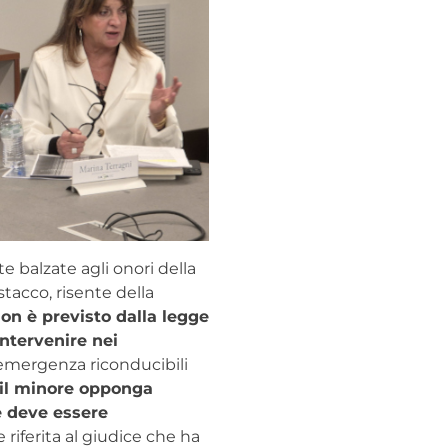
e balzate agli onori della
tacco, risente della
on è previsto dalla legge
intervenire nei
ta emergenza riconducibili
il minore opponga
e deve essere
e riferita al giudice che ha