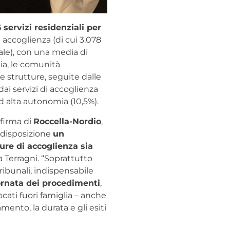
 servizi residenziali per
i accoglienza (di cui 3.078
tale), con una media di
gia, le comunità
e strutture, seguite dalle
ai servizi di accoglienza
d alta autonomia (10,5%).
 firma di
Roccella-Nordio
,
 disposizione
un
ure di accoglienza sia
a Terragni. “Soprattutto
ribunali, indispensabile
ornata dei procedimenti
,
ocati fuori famiglia – anche
mento, la durata e gli esiti