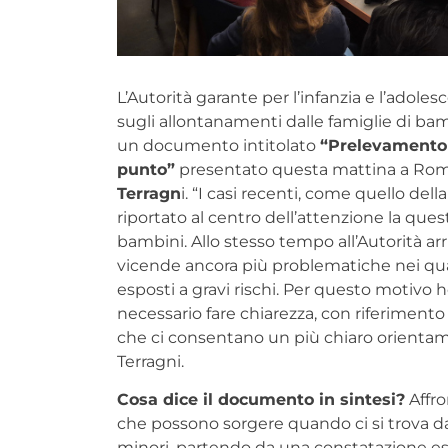
L’Autorità garante per l’infanzia e l’adol
sugli allontanamenti dalle famiglie di bamb
un documento intitolato
“Prelevamento 
punto”
presentato questa mattina a Rom
Terragn
i. “I casi recenti, come quello del
riportato al centro dell’attenzione la que
bambini. Allo stesso tempo all’Autorità ar
vicende ancora più problematiche nei qua
esposti a gravi rischi. Per questo motivo 
necessario fare chiarezza, con riferiment
che ci consentano un più chiaro orientam
Terragni.
Cosa dice il documento in sintesi?
Affro
che possono sorgere quando ci si trova d
minori, partendo da una constatazione es