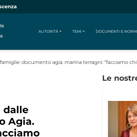
escenza
AUTORITÀ
TEMI
DOCUMENTI E NORM
 famiglie: documento agia. marina terragni: “facciamo chi
Le nostr
 dalle
o Agia.
Facciamo