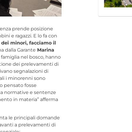
escenza prende posizione
ini e ragazzi. E lo fa con
dei minori, facciamo il
a dalla Garante
Marina
la famiglia nel bosco, hanno
stione dei prelevamenti di
rivano segnalazioni di
li i minorenni sono
ho pensato fosse
o a normative e sentenze
ento in materia” afferma
nta le principali domande
avanti a prelevamenti di
senziale: