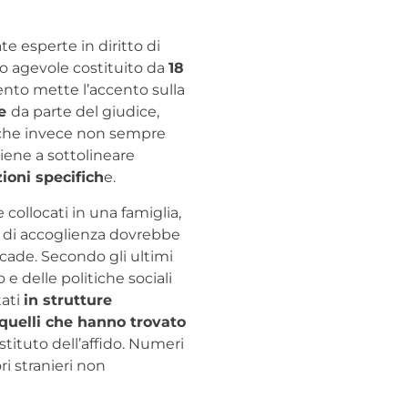
e esperte in diritto di
 agevole costituito da
18
ento mette l’accento sulla
re
da parte del giudice,
 che invece non sempre
tiene a sottolineare
ioni specifich
e.
collocati in una famiglia,
re di accoglienza dovrebbe
cade. Secondo gli ultimi
o e delle politiche sociali
tati
in strutture
 quelli che hanno trovato
istituto dell’affido. Numeri
i stranieri non