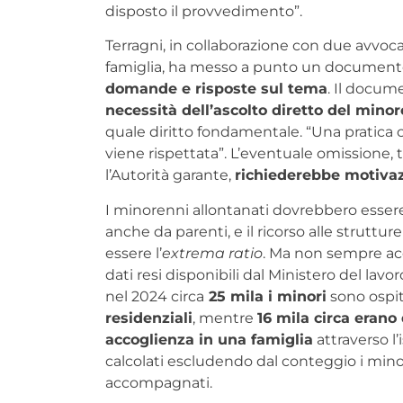
disposto il provvedimento”.
Terragni, in collaborazione con due avvocat
famiglia, ha messo a punto un documento
domande e risposte sul tema
. Il docum
necessità dell’ascolto diretto del mino
quale diritto fondamentale. “Una pratica
viene rispettata”. L’eventuale omissione, 
l’Autorità garante,
richiederebbe motivaz
I minorenni allontanati dovrebbero essere 
anche da parenti, e il ricorso alle struttu
essere l’
extrema ratio
. Ma non sempre ac
dati resi disponibili dal Ministero del lavor
nel 2024 circa
25 mila i minori
sono ospi
residenziali
, mentre
16 mila circa erano
accoglienza in una famiglia
attraverso l’
calcolati escludendo dal conteggio i minor
accompagnati.