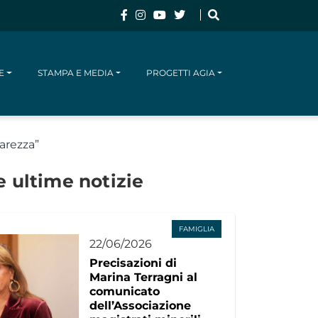
E
STAMPA E MEDIA
PROGETTI AGIA
CERCA
arezza”
e ultime notizie
FAMIGLIA
22/06/2026
Precisazioni di
Marina Terragni al
comunicato
dell’Associazione