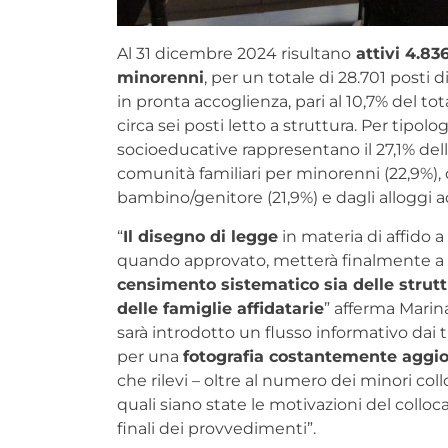
Al 31 dicembre 2024 risultano
attivi 4.836
minorenni
, per un totale di 28.701 posti d
in pronta accoglienza, pari al 10,7% del to
circa sei posti letto a struttura. Per tipolo
socioeducative rappresentano il 27,1% dell
comunità familiari per minorenni (22,9%), d
bambino/genitore (21,9%) e dagli alloggi a
“
Il disegno di legge
in materia di affido a
quando approvato, metterà finalmente a
censimento sistematico sia delle strutt
delle famiglie affidatarie
” afferma Marin
sarà introdotto un flusso informativo dai t
per una
fotografia costantemente aggi
che rilevi – oltre al numero dei minori coll
quali siano state le motivazioni del colloca
finali dei provvedimenti”.