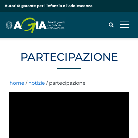
Autorità garante per l'infanzia e l'adolescenza
PARTECIPAZIONE
CERCA
home
/
notizie
/
partecipazione