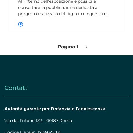
All’interno dell’esposizione è possibile
consultare la pubblicazione dedicata al
progetto realizzato dall’Agia in cinque Ipm.
Pagina 1
Pagina
››
successiva
Contatti
Autorità garante per l’infanzia e l’adolescenza
Via del Tritone 132 – 00187 Roma
Codice Fiscale: 11784021005