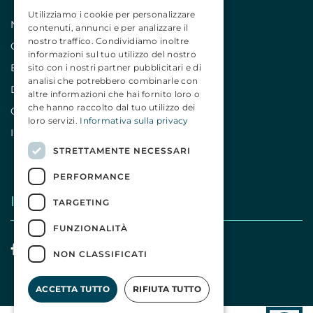
Utilizziamo i cookie per personalizzare
Notizie
contenuti, annunci e per analizzare il
nostro traffico. Condividiamo inoltre
Comunicati
informazioni sul tuo utilizzo del nostro
Editoriali
sito con i nostri partner pubblicitari e di
analisi che potrebbero combinarle con
Dicono di noi
altre informazioni che hai fornito loro o
che hanno raccolto dal tuo utilizzo dei
Campagne
loro servizi.
Informativa sulla privacy
Iniziative
STRETTAMENTE NECESSARI
PERFORMANCE
I nostri social
TARGETING
FUNZIONALITÀ
NON CLASSIFICATI
ACCETTA TUTTO
RIFIUTA TUTTO