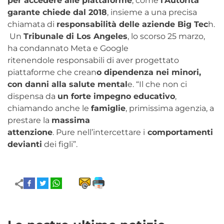
per accedere alle piattaforme
, come
l’Autorità
garante chiede dal 2018
, insieme a una precisa
chiamata di
responsabilità delle aziende Big Tec
h.
Un
Tribunale di Los Angeles
, lo scorso 25 marzo,
ha condannato Meta e Google
ritenendole responsabili di aver progettato
piattaforme che crean
o dipendenza nei minori,
con danni alla salute mental
e. “Il che non ci
dispensa da
un forte impegno educativo
,
chiamando anche le
famiglie
, primissima agenzia, a
prestare la
massima
attenzione
. Pure nell’intercettare i
comportamenti
devianti
dei figli”.