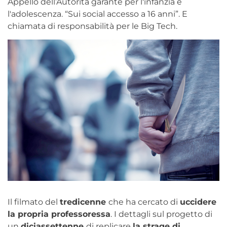
Appello dell’Autorità garante per l'infanzia e
l'adolescenza. “Sui social accesso a 16 anni”. E
chiamata di responsabilità per le Big Tech.
Il filmato del
tredicenne
che ha cercato di
uccidere
la propria professoressa
. I dettagli sul progetto di
un
diciassettenne
di replicare
la strage di