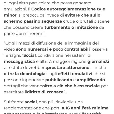
di ogni altro particolare che possa generare
emulazioni. Il
Codice autoregolamentazione tv e
minor
i si preoccupa invece di
evitare che sullo
schermo passino sequenze
crude o brutali o scene
che possano creare
turbamento o imitazione
da
parte dei minorenni.
“Oggi i mezzi di diffusione delle immagini e dei
video
sono numerosi e poco controllabili
” osserva
Terragni. “
Social
, condivisione nei sistemi di
messaggistica
e altri. A maggior ragione
giornalisti
e testate dovrebbero
prestare attenzione
– anche
oltre la deontologia
– agli
effetti emulativi
che si
possono ingenerare
pubblicando
e
amplificando
dettagli che vanno
oltre a ciò che è essenziale
per
esercitare il
diritto di cronaca
”.
Sul fronte
social
, non più rinviabile una
regolamentazione che porti
a 16 anni l’età minima