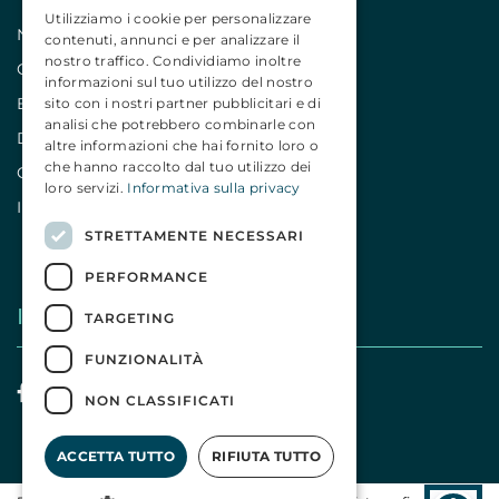
Utilizziamo i cookie per personalizzare
Notizie
contenuti, annunci e per analizzare il
nostro traffico. Condividiamo inoltre
Comunicati
informazioni sul tuo utilizzo del nostro
Editoriali
sito con i nostri partner pubblicitari e di
analisi che potrebbero combinarle con
Dicono di noi
altre informazioni che hai fornito loro o
che hanno raccolto dal tuo utilizzo dei
Campagne
loro servizi.
Informativa sulla privacy
Iniziative
STRETTAMENTE NECESSARI
PERFORMANCE
I nostri social
TARGETING
FUNZIONALITÀ
NON CLASSIFICATI
ACCETTA TUTTO
RIFIUTA TUTTO