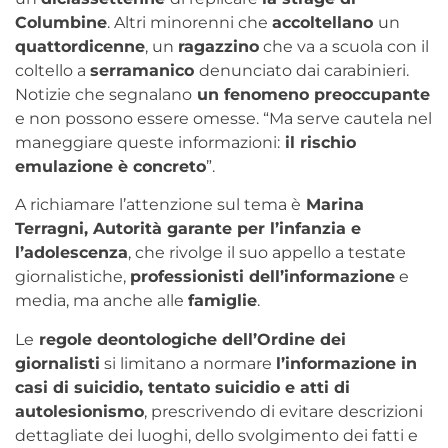
Columbine
. Altri minorenni che
accoltellano
un
quattordicenne
, un
ragazzino
che va a scuola con il
coltello a
serramanico
denunciato dai carabinieri.
Notizie che segnalano
un fenomeno preoccupante
e non possono essere omesse. “Ma serve cautela nel
maneggiare queste informazioni:
il rischio
emulazione è concreto
”.
A richiamare l’attenzione sul tema è
Marina
Terragni, Autorità garante per l’infanzia e
l’adolescenza
, che rivolge il suo appello a testate
giornalistiche,
professionisti dell’informazione
e
media, ma anche alle
famiglie
.
Le
regole deontologiche dell’Ordine dei
giornalisti
si limitano a normare
l’informazione in
casi di suicidio, tentato suicidio e atti di
autolesionismo
, prescrivendo di evitare descrizioni
dettagliate dei luoghi, dello svolgimento dei fatti e