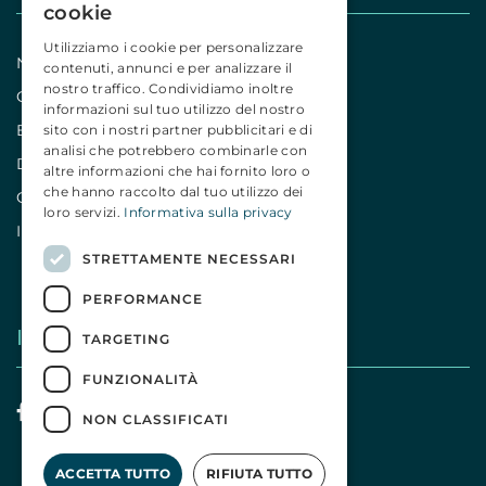
cookie
Utilizziamo i cookie per personalizzare
Notizie
contenuti, annunci e per analizzare il
nostro traffico. Condividiamo inoltre
Comunicati
informazioni sul tuo utilizzo del nostro
Editoriali
sito con i nostri partner pubblicitari e di
analisi che potrebbero combinarle con
Dicono di noi
altre informazioni che hai fornito loro o
che hanno raccolto dal tuo utilizzo dei
Campagne
loro servizi.
Informativa sulla privacy
Iniziative
STRETTAMENTE NECESSARI
PERFORMANCE
I nostri social
TARGETING
FUNZIONALITÀ
NON CLASSIFICATI
ACCETTA TUTTO
RIFIUTA TUTTO