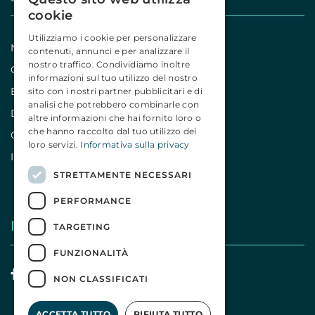
cookie
Utilizziamo i cookie per personalizzare
Notizie
contenuti, annunci e per analizzare il
nostro traffico. Condividiamo inoltre
Comunicati
informazioni sul tuo utilizzo del nostro
Editoriali
sito con i nostri partner pubblicitari e di
analisi che potrebbero combinarle con
Dicono di noi
altre informazioni che hai fornito loro o
che hanno raccolto dal tuo utilizzo dei
Campagne
loro servizi.
Informativa sulla privacy
Iniziative
STRETTAMENTE NECESSARI
PERFORMANCE
I nostri social
TARGETING
FUNZIONALITÀ
NON CLASSIFICATI
ACCETTA TUTTO
RIFIUTA TUTTO