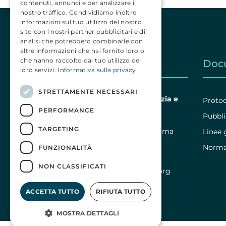
contenuti, annunci e per analizzare il
nostro traffico. Condividiamo inoltre
informazioni sul tuo utilizzo del nostro
sito con i nostri partner pubblicitari e di
analisi che potrebbero combinarle con
altre informazioni che hai fornito loro o
che hanno raccolto dal tuo utilizzo dei
Contatti
Doc
loro servizi.
Informativa sulla privacy
STRETTAMENTE NECESSARI
Autorità garante per l’infanzia e
Protoc
PERFORMANCE
l’adolescenza
Pubbli
TARGETING
Via del Tritone 132 – 00187 Roma
Linee 
Normat
FUNZIONALITÀ
Codice Fiscale: 11784021005
NON CLASSIFICATI
segreteria@garanteinfanzia.org
ACCETTA TUTTO
RIFIUTA TUTTO
MOSTRA DETTAGLI