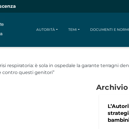
escenza
AUTORITÀ
TEMI
DOCUMENTI E NORM
si respiratoria: è sola in ospedale la garante terragni denu
e contro questi genitori”
Archivio
L’Autor
strategi
bambini