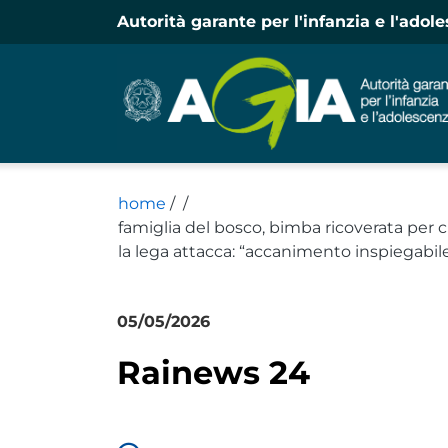
Autorità garante per l'infanzia e l'adol
home
/
/
famiglia del bosco, bimba ricoverata per cri
la lega attacca: “accanimento inspiegabil
05/05/2026
Dicono
di
Rainews 24
noi