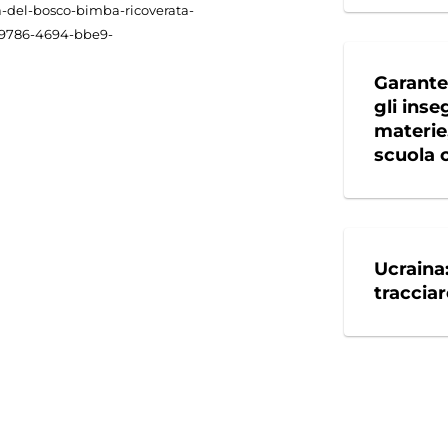
ia-del-bosco-bimba-ricoverata-
e-9786-4694-bbe9-
Garante 
gli inse
materie,
scuola 
Ucraina
tracciar