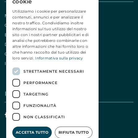
cookie
Utilizziamo i cookie per personalizzare
Notizie
contenuti, annunci e per analizzare il
nostro traffico. Condividiamo inoltre
Comunicati
informazioni sul tuo utilizzo del nostro
Editoriali
sito con i nostri partner pubblicitari e di
analisi che potrebbero combinarle con
Dicono di noi
altre informazioni che hai fornito loro o
che hanno raccolto dal tuo utilizzo dei
Campagne
loro servizi.
Informativa sulla privacy
Iniziative
STRETTAMENTE NECESSARI
PERFORMANCE
I nostri social
TARGETING
FUNZIONALITÀ
NON CLASSIFICATI
ACCETTA TUTTO
RIFIUTA TUTTO