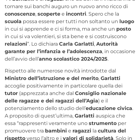
tornare sui banchi auguro un nuovo anno ricco di
conoscenze
,
scoperte
e
incontri
. Spero che la
scuola
possa essere per tutti non soltanto un
luogo
in cui si apprende e ci si forma, ma anche un
posto
in cui si va volentieri, si sta bene e si costruiscono
relazioni
”. Lo dichiara
Carla Garlatti
,
Autorità
garante per l’infanzia e l’adolescenza
, in occasione
dell’avvio dell’
anno scolastico 2024/2025
.
Rispetto alle numerose novità introdotte dal
Ministro dell’istruzione e del merito
,
Garlatti
accoglie positivamente in particolare quella dei
tutor
(apprezzata anche dal
Consiglio nazionale
delle ragazze e dei ragazzi dell’Agia
) e il
potenziamento dello studio dell’
educazione civica
.
A proposito di quest’ultima,
Garlatti
auspica che
essa “rappresenti veramente uno
strumento
per
promuovere tra
bambini
e
ragazzi
la
cultura del
rispetto
verso l’altro e i
valori di solidarietà
. Solo in