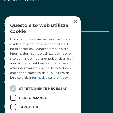
×
Stampa
Questo sito web utilizza
cookie
Utilizziamo i cookie per personalizzare
Notizie
contenuti, annunci e per analizzare il
nostro traffico. Condividiamo inoltre
Comunicati
informazioni sul tuo utilizzo del nostro
Editoriali
sito con i nostri partner pubblicitari e di
analisi che potrebbero combinarle con
Dicono di noi
altre informazioni che hai fornito loro o
che hanno raccolto dal tuo utilizzo dei
Campagne
loro servizi.
Informativa sulla privacy
Iniziative
STRETTAMENTE NECESSARI
PERFORMANCE
I nostri social
TARGETING