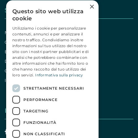
×
Stampa
Questo sito web utilizza
cookie
Utilizziamo i cookie per personalizzare
Notizie
contenuti, annunci e per analizzare il
nostro traffico. Condividiamo inoltre
Comunicati
informazioni sul tuo utilizzo del nostro
Editoriali
sito con i nostri partner pubblicitari e di
analisi che potrebbero combinarle con
Dicono di noi
altre informazioni che hai fornito loro o
che hanno raccolto dal tuo utilizzo dei
Campagne
loro servizi.
Informativa sulla privacy
Iniziative
STRETTAMENTE NECESSARI
PERFORMANCE
I nostri social
TARGETING
FUNZIONALITÀ
NON CLASSIFICATI